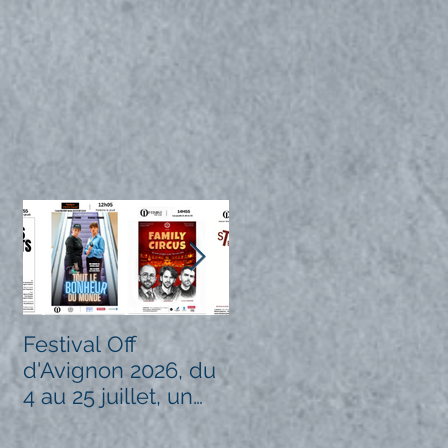
Festival Off
Un festival
3
d'Avignon 2026, du
d'Avignon de feu en
é
4 au 25 juillet, un
2026 !
grand cru pour