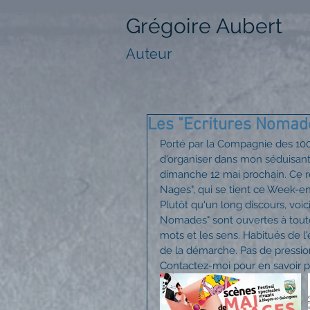
Grégoire Aubert
Auteur
Les "Ecritures Nomad
Porté par la Compagnie des 100 T
d'organiser dans mon séduisant
dimanche 12 mai prochain. Ce r
Nages", qui se tient ce Week-en
Plutôt qu'un long discours, voici
Nomades" sont ouvertes à toute
mots et les sens. Habitués de l'
de la démarche. Pas de pression, 
Contactez-moi pour en savoir pl