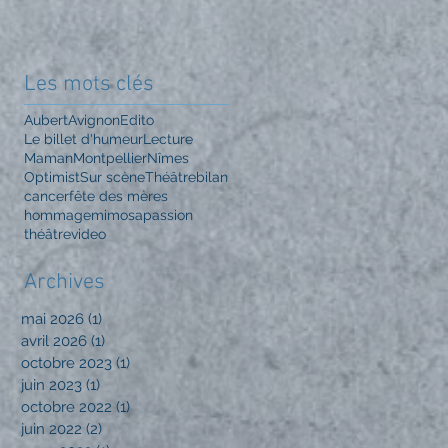
l'auteur (comédien
et metteur en
scène) que je
m'applique à être.
Les mots clés
Aubert
Avignon
Edito
Le billet d'humeur
Lecture
Maman
Montpellier
Nîmes
Optimist
Sur scène
Théâtre
bilan
cancer
fête des mères
hommage
mimosa
passion
théâtre
video
Archives
mai 2026
(1)
1 post
avril 2026
(1)
1 post
octobre 2023
(1)
1 post
juin 2023
(1)
1 post
octobre 2022
(1)
1 post
juin 2022
(2)
2 posts