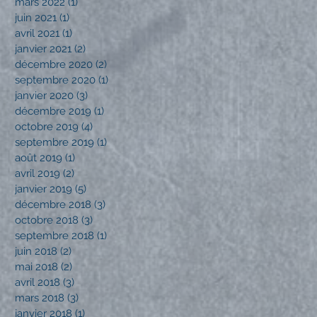
mars 2022
(1)
1 post
juin 2021
(1)
1 post
avril 2021
(1)
1 post
janvier 2021
(2)
2 posts
décembre 2020
(2)
2 posts
septembre 2020
(1)
1 post
janvier 2020
(3)
3 posts
décembre 2019
(1)
1 post
octobre 2019
(4)
4 posts
septembre 2019
(1)
1 post
août 2019
(1)
1 post
avril 2019
(2)
2 posts
janvier 2019
(5)
5 posts
décembre 2018
(3)
3 posts
octobre 2018
(3)
3 posts
septembre 2018
(1)
1 post
juin 2018
(2)
2 posts
mai 2018
(2)
2 posts
avril 2018
(3)
3 posts
mars 2018
(3)
3 posts
janvier 2018
(1)
1 post