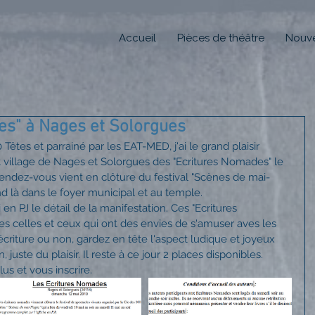
Accueil
Pièces de théâtre
Nouve
es" à Nages et Solorgues
êtes et parrainé par les EAT-MED, j'ai le grand plaisir 
 village de Nages et Solorgues des "Ecritures Nomades" le 
endez-vous vient en clôture du festival "Scènes de mai-
d là dans le foyer municipal et au temple.
 en PJ le détail de la manifestation. Ces "Ecritures 
s celles et ceux qui ont des envies de s'amuser aves les 
écriture ou non, gardez en tête l'aspect ludique et joyeux 
juste du plaisir. Il reste à ce jour 2 places disponibles.
us et vous inscrire.