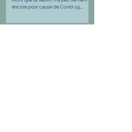
encore pour cause de Covid-19,
alors qu'un embouteillage féroce
d'offres théâtrales se profile...
8 janv. 2021
5 min de lecture
Le moi et l'émoi
Imaginez le mec de bonne famille. Il
n’a pas la trentaine et garde la