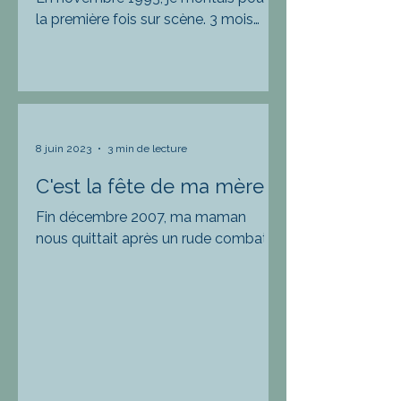
la première fois sur scène. 3 mois
d’affiche à Paris, sur la péniche de ‘’la
mare au diable’’, qui...
8 juin 2023
3 min de lecture
C'est la fête de ma mère
Fin décembre 2007, ma maman
nous quittait après un rude combat
contre cette saloperie de cancer.
Elle n'avait que 68 ans. Cette
année...