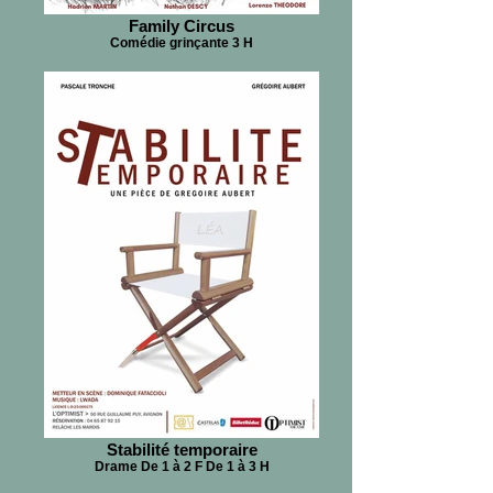
Family Circus
Comédie grinçante 3 H
Stabilité temporaire
Drame De 1 à 2 F De 1 à 3 H