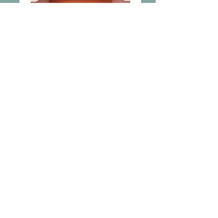
Du fromage blanc dans l'escalier
Comédie policière 6 à 7 F / 2 à 3 H