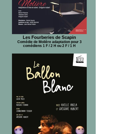
Les Fourberies de Scapin
Comédie de Molière adaptation pour 3
comédiens 1 F / 2 H ou 2 F / 1 H