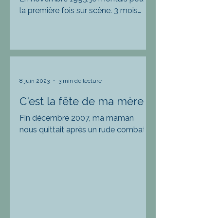
la première fois sur scène. 3 mois
d’affiche à Paris, sur la péniche de ‘’la
mare au diable’’, qui...
8 juin 2023
3 min de lecture
C'est la fête de ma mère
Fin décembre 2007, ma maman
nous quittait après un rude combat
contre cette saloperie de cancer.
Elle n'avait que 68 ans. Cette
année...