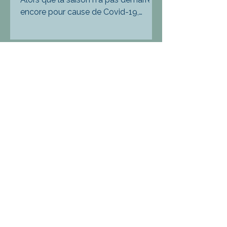
encore pour cause de Covid-19,
alors qu'un embouteillage féroce
d'offres théâtrales se profile...
8 janv. 2021
5 min de lecture
Le moi et l'émoi
Imaginez le mec de bonne famille. Il
n’a pas la trentaine et garde la