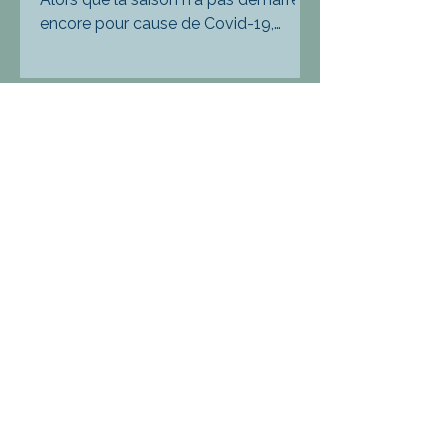
encore pour cause de Covid-19,
alors qu'un embouteillage féroce
d'offres théâtrales se profile...
8 janv. 2021
5 min de lecture
Le moi et l'émoi
Imaginez le mec de bonne famille. Il
n’a pas la trentaine et garde la