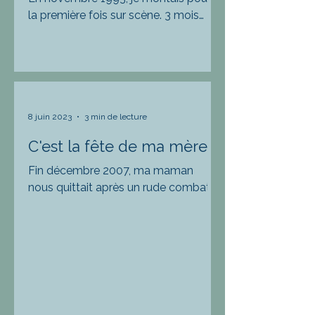
la première fois sur scène. 3 mois
d’affiche à Paris, sur la péniche de ‘’la
mare au diable’’, qui...
8 juin 2023
3 min de lecture
C'est la fête de ma mère
Fin décembre 2007, ma maman
nous quittait après un rude combat
contre cette saloperie de cancer.
Elle n'avait que 68 ans. Cette
année...