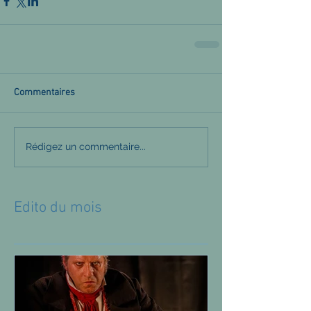
Commentaires
Rédigez un commentaire...
Edito du mois