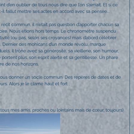
t d’en oublier de tous nous dire que l’on s’aimait. Et si ce 
t-il fallut mettre ses actes en accord avec sa pensée...
récit commun, il n’était pas question d’apporter chacun sa 
stoire. Nous étions hors temps. Le chronomètre suspendu 
ivité (ou pas, selon ses croyances) mais d’abord célébrer 
e. Dernier des mohicans d’un monde révolu, marque 
uels, il trône avec sa générosité, sa vieillerie, son humour, 
 portent plus, son esprit alerte et sa gentillesse. Un phare 
ère de nos horizons.
ur nous donner un socle commun. Des repères de dates et de 
rs. Alors je le clame haut et fort :
tous mes amis, proches ou lointains mais de cœur, toujours)