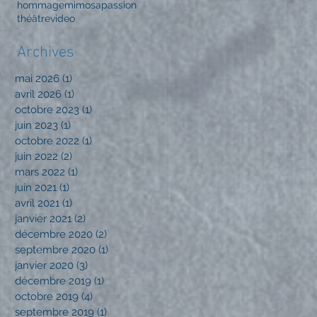
hommage
mimosa
passion
théâtre
video
Archives
mai 2026
(1)
1 post
avril 2026
(1)
1 post
octobre 2023
(1)
1 post
juin 2023
(1)
1 post
octobre 2022
(1)
1 post
juin 2022
(2)
2 posts
mars 2022
(1)
1 post
juin 2021
(1)
1 post
avril 2021
(1)
1 post
janvier 2021
(2)
2 posts
décembre 2020
(2)
2 posts
septembre 2020
(1)
1 post
janvier 2020
(3)
3 posts
décembre 2019
(1)
1 post
octobre 2019
(4)
4 posts
septembre 2019
(1)
1 post