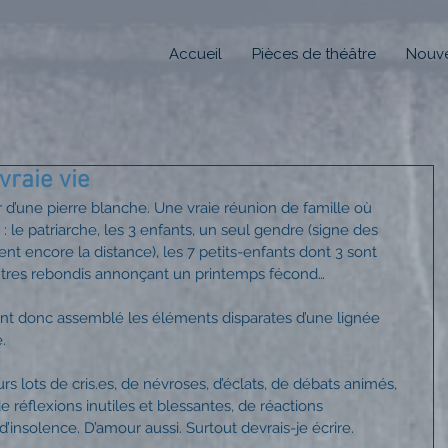
Accueil
Pièces de théâtre
Nouve
vraie vie
d’une pierre blanche. Une vraie réunion de famille où 
 le patriarche, les 3 enfants, un seul gendre (signe des 
ent encore la distance), les 7 petits-enfants dont 3 sont 
ventres rebondis annonçant un printemps fécond…
 ont donc assemblé les éléments disparates d’une lignée 
.
rs lots de cris.es, de névroses, d’éclats, de débats animés, 
e réflexions inutiles et blessantes, de réactions 
insolence. D’amour aussi. Surtout devrais-je écrire.