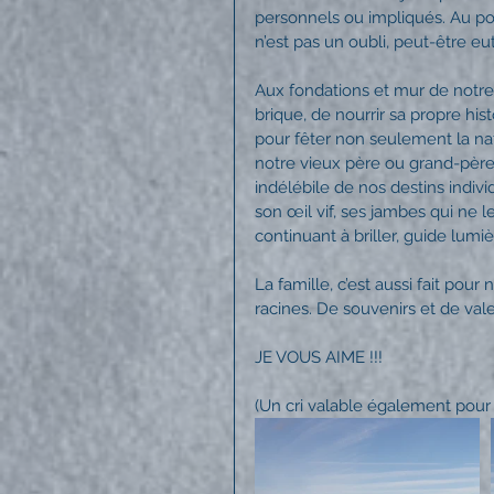
personnels ou impliqués. Au poin
n’est pas un oubli, peut-être eu
Aux fondations et mur de notre 
brique, de nourrir sa propre hi
pour fêter non seulement la nat
notre vieux père ou grand-pèr
indélébile de nos destins individ
son œil vif, ses jambes qui ne le
continuant à briller, guide lumi
La famille, c’est aussi fait po
racines. De souvenirs et de valeu
JE VOUS AIME !!!
(Un cri valable également pour 