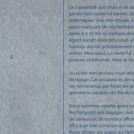
Or, il paraîtrait que chacun se 
parole hors cadre fut bannie. So
polémiques. Une mer d'huile, à l
point marquant de ces festivités
après 5 à 10 mn où certains dés
égard auront-elles provoqué une
hauteur devrait prioritairement
autres. Mea culpa. Le reste fut
joueurs, chaleureux. Avec la r
Au plaisir réel de tous nous retro
dérapage. Car avouons-le, les es
vie, les revenus par foyer, les a
géométrie variable ont fini de c
Nous sommes repartis après ce
Rechargeant nos bagages, nos so
de saveurs et de bonheur affich
S’il y a un trait commun qui nou
force d’éviter les sujets qui fâc