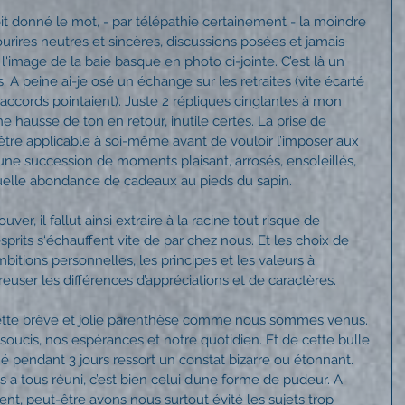
soit donné le mot, - par télépathie certainement - la moindre 
urires neutres et sincères, discussions posées et jamais 
'image de la baie basque en photo ci-jointe. C’est là un 
. A peine ai-je osé un échange sur les retraites (vite écarté 
accords pointaient). Juste 2 répliques cinglantes à mon 
 hausse de ton en retour, inutile certes. La prise de 
 être applicable à soi-même avant de vouloir l’imposer aux 
 une succession de moments plaisant, arrosés, ensoleillés, 
ituelle abondance de cadeaux au pieds du sapin.
uver, il fallut ainsi extraire à la racine tout risque de 
prits s‘échauffent vite de par chez nous. Et les choix de 
mbitions personnelles, les principes et les valeurs à 
reuser les différences d’appréciations et de caractères.
tte brève et jolie parenthèse comme nous sommes venus. 
ucis, nos espérances et notre quotidien. Et de cette bulle 
é pendant 3 jours ressort un constat bizarre ou étonnant. 
s a tous réuni, c’est bien celui d’une forme de pudeur. A 
hent, peut-être avons nous surtout évité les sujets trop 